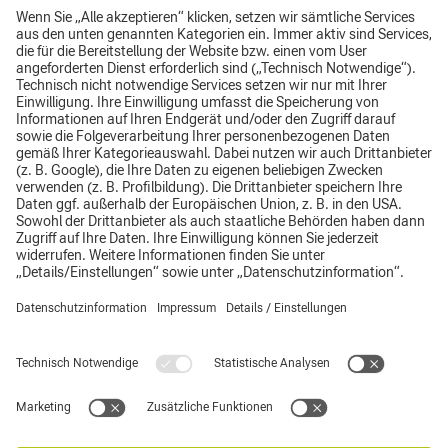
Brochüre JAGUAR 800 HRC
Impressum
Datenschutz
AGB
Top
Hinweisgebersystem
Supplier Code of Conduct